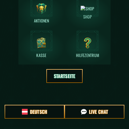
SHOP
AKTIONEN
KASSE
HILFEZENTRUM
STARTSEITE
DEUTSCH
LIVE CHAT