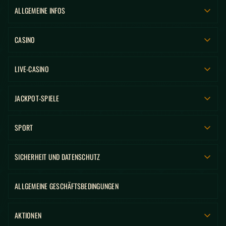
ALLGEMEINE INFOS
CASINO
LIVE-CASINO
JACKPOT-SPIELE
SPORT
SICHERHEIT UND DATENSCHUTZ
ALLGEMEINE GESCHÄFTSBEDINGUNGEN
AKTIONEN