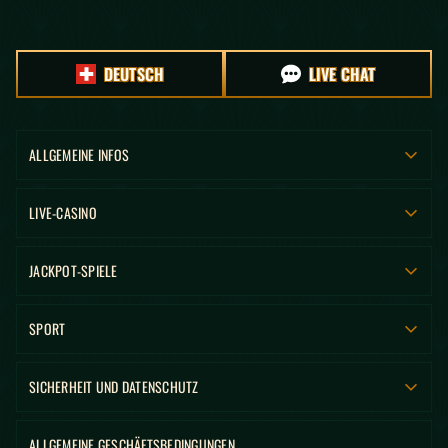
DEUTSCH
LIVE CHAT
ALLGEMEINE INFOS
LIVE-CASINO
JACKPOT-SPIELE
SPORT
SICHERHEIT UND DATENSCHUTZ
ALLGEMEINE GESCHÄFTSBEDINGUNGEN