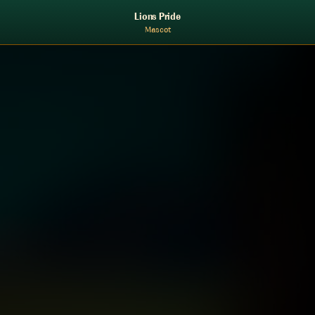
Lions Pride
Mascot