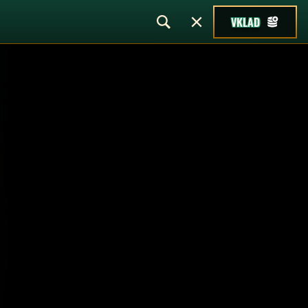
VKLAD