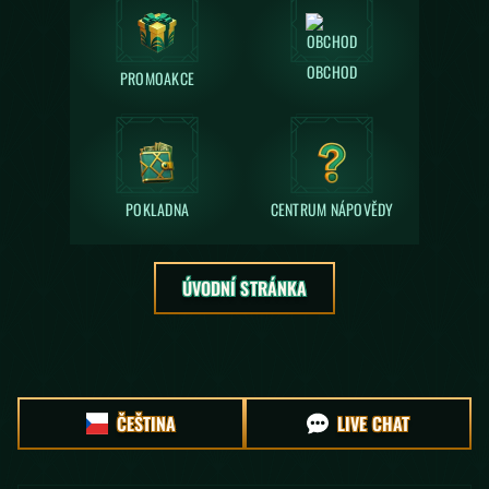
OBCHOD
PROMOAKCE
POKLADNA
CENTRUM NÁPOVĚDY
ÚVODNÍ STRÁNKA
ČEŠTINA
LIVE CHAT