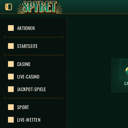
AKTIONEN
STARTSEITE
CASINO
LIVE-CASINO
C
JACKPOT-SPIELE
SPORT
LIVE-WETTEN