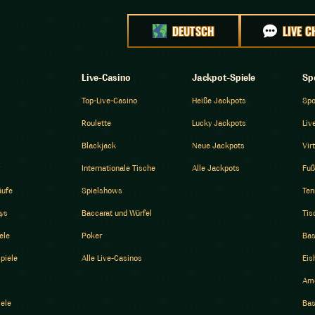
DEUTSCH
LIVE C
Live-Casino
Jackpot-Spiele
Sp
Top-Live-Casino
Heiße Jackpots
Spo
Roulette
Lucky Jackpots
Liv
Blackjack
Neue Jackpots
Vir
v
Internationale Tische
Alle Jackpots
Fuß
äufe
Spielshows
Ten
ys
Baccarat und Würfel
Tis
ele
Poker
Bas
piele
Alle Live-Casinos
Eis
Ame
iele
Bas