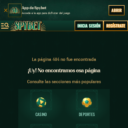
App de Spybet
ABRIR
Accede a la app para disfrutar del juego
INICIA SESIÓN
REGÍSTRATE
La página 404 no fue encontrada
¡Uy! No encontramos esa página
Consulte las secciones más populares
CASINO
DEPORTES