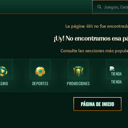
Juegos, Cat
La página 404 no fue encontrad
¡Uy! No encontramos esa p
Consulte las secciones más popul
TIENDA
ASINO
DEPORTES
PROMOCIONES
PÁGINA DE INICIO