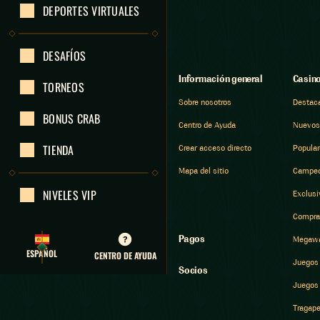
DEPORTES VIRTUALES
DESAFÍOS
Información general
Casin
TORNEOS
Sobre nosotros
Destac
BONUS CRAB
Centro de Ayuda
Nuevos
TIENDA
Crear acceso directo
Popular
Mapa del sitio
Campeo
NIVELES VIP
Exclusi
Compra
Pagos
Megaw
ESPAÑOL
CENTRO DE AYUDA
Juegos 
Socios
Juegos
Tragape