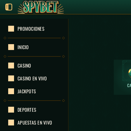
PROMOCIONES
INICIO
CASINO
CASINO EN VIVO
C
JACKPOTS
DEPORTES
APUESTAS EN VIVO