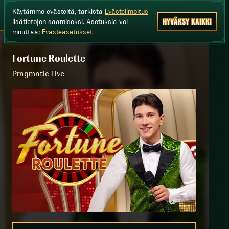
Käytämme evästeitä, tarkista
Evästeilmoitus
HYVÄKSY KAIKKI
lisätietojen saamiseksi. Asetuksia voi
muuttaa:
Evästeasetukset
Fortune Roulette
Pragmatic Live