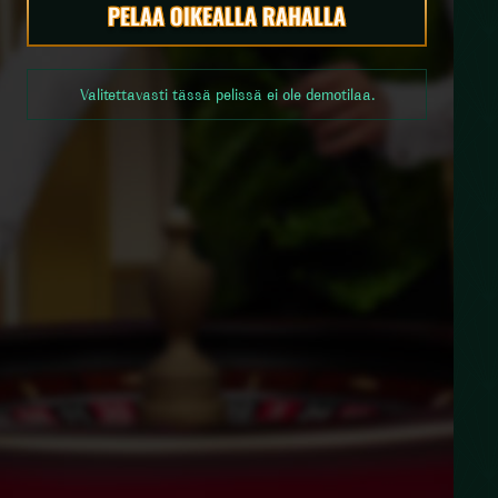
PELAA OIKEALLA RAHALLA
Valitettavasti tässä pelissä ei ole demotilaa.