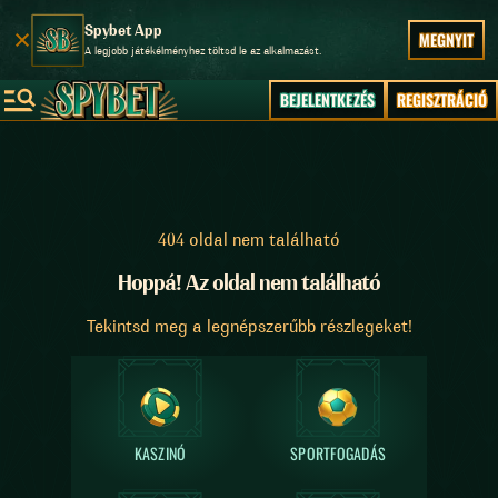
Spybet App
MEGNYIT
A legjobb játékélményhez töltsd le az alkalmazást.
BEJELENTKEZÉS
REGISZTRÁCIÓ
404 oldal nem található
Hoppá! Az oldal nem található
Tekintsd meg a legnépszerűbb részlegeket!
KASZINÓ
SPORTFOGADÁS