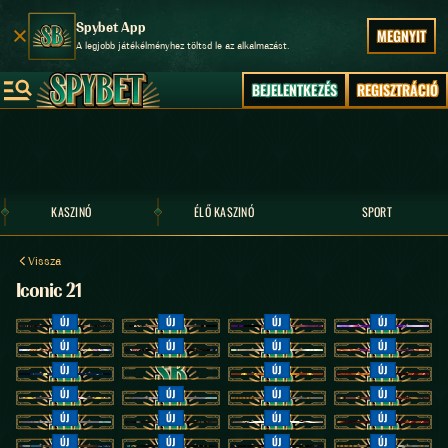
Spybet App
MEGNYIT
A legjobb játékélményhez töltsd le az alkalmazást.
BEJELENTKEZÉS
REGISZTRÁCIÓ
KASZINÓ
ÉLŐ KASZINÓ
SPORT
Vissza
Iconic 21
ÚJ
ÚJ
ÚJ
ÚJ
ÚJ
ÚJ
ÚJ
ÚJ
ÚJ
ÚJ
ÚJ
ÚJ
ÚJ
ÚJ
ÚJ
ÚJ
ÚJ
ÚJ
ÚJ
ÚJ
ÚJ
ÚJ
ÚJ