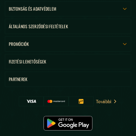
BIZTONSÁG ÉS ADATVÉDELEM
ÁLTALÁNOS SZERZŐDÉSI FELTÉTELEK
PROMÓCIÓK
FIZETÉSI LEHETŐSÉGEK
PARTNEREK
További