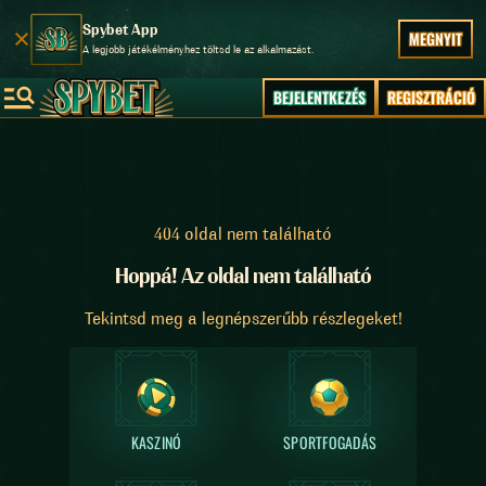
Spybet App
MEGNYIT
A legjobb játékélményhez töltsd le az alkalmazást.
BEJELENTKEZÉS
REGISZTRÁCIÓ
404 oldal nem található
Hoppá! Az oldal nem található
Tekintsd meg a legnépszerűbb részlegeket!
KASZINÓ
SPORTFOGADÁS