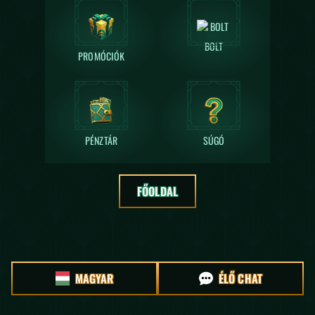
BOLT
PROMÓCIÓK
PÉNZTÁR
SÚGÓ
FŐOLDAL
MAGYAR
ÉLŐ CHAT