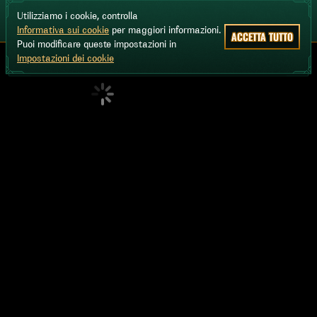
Utilizziamo i cookie, controlla
Informativa sui cookie
per maggiori informazioni.
ACCETTA TUTTO
Puoi modificare queste impostazioni in
Impostazioni dei cookie