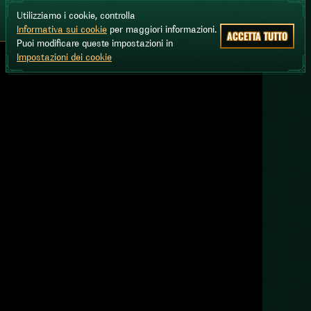
Utilizziamo i cookie, controlla
Informativa sui cookie
per maggiori informazioni.
ACCETTA TUTTO
Puoi modificare queste impostazioni in
Impostazioni dei cookie