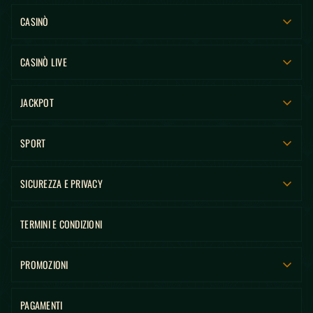
CASINÒ
CASINÒ LIVE
JACKPOT
SPORT
SICUREZZA E PRIVACY
TERMINI E CONDIZIONI
PROMOZIONI
PAGAMENTI