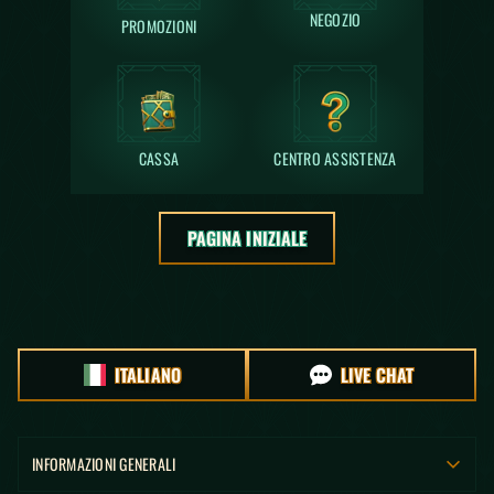
NEGOZIO
PROMOZIONI
CASSA
CENTRO ASSISTENZA
PAGINA INIZIALE
ITALIANO
LIVE CHAT
INFORMAZIONI GENERALI