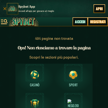
Spybet App
APRI
Accedi all'app per giocare al meglio
ACCEDI
REGISTRATI
404 pagina non trovata
Ops! Non riusciamo a trovare la pagina
Scopri le sezioni più popolari.
CASINÒ
SPORT