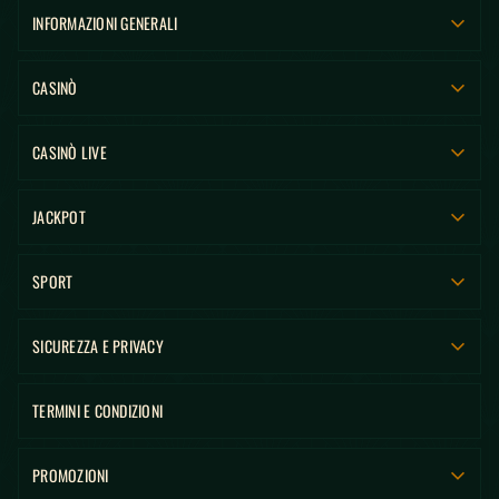
INFORMAZIONI GENERALI
CASINÒ
CASINÒ LIVE
JACKPOT
SPORT
SICUREZZA E PRIVACY
TERMINI E CONDIZIONI
PROMOZIONI