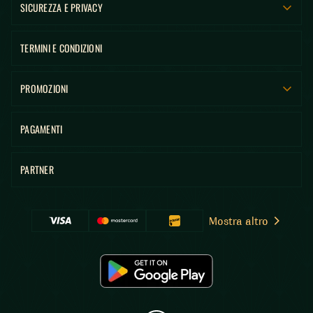
SICUREZZA E PRIVACY
TERMINI E CONDIZIONI
PROMOZIONI
PAGAMENTI
PARTNER
Mostra altro