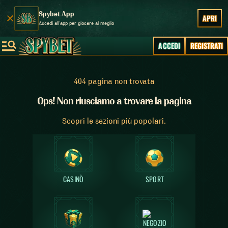
Spybet App
APRI
Accedi all'app per giocare al meglio
ACCEDI
REGISTRATI
404 pagina non trovata
Ops! Non riusciamo a trovare la pagina
Scopri le sezioni più popolari.
CASINÒ
SPORT