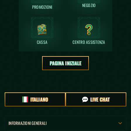
NEGOZIO
PROMOZIONI
CASSA
CENTRO ASSISTENZA
PAGINA INIZIALE
ITALIANO
LIVE CHAT
INFORMAZIONI GENERALI