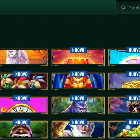
Gioch
NUOVO
NUOV
NUOVO
NUOVO
NUOV
NUOVO
NUOVO
NUOV
NUOVO
NUOVO
NUOV