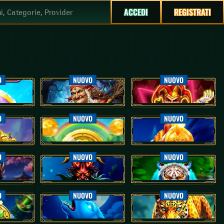
ACCEDI
REGISTRATI
i, Categorie, Provider
O
NUOVO
NUOVO
O
NUOVO
NUOVO
O
NUOVO
NUOVO
O
NUOVO
NUOVO