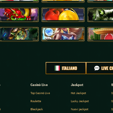
ITALIANO
LIVE C
ò
Casinò Live
Jackpot
S
Top Casinò Live
Hot Jackpot
S
Roulette
Lucky Jackpot
S
i
Blackjack
Nuovi jackpot
S