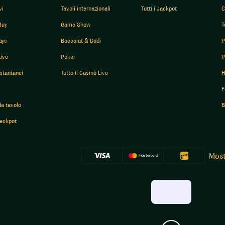
vi
Tavoli internazionali
Tutti i Jackpot
C
Buy
Game Show
T
ays
Baccarat & Dadi
P
Live
Poker
P
istantanei
Tutto il Casinò Live
H
F
da tavolo
B
Jackpot
Most