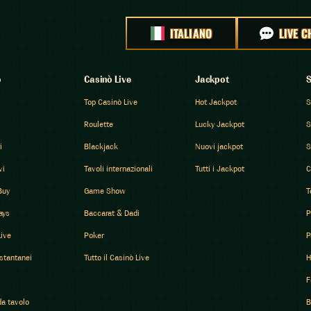
ITALIANO
LIVE C
ò
Casinò Live
Jackpot
S
Top Casinò Live
Hot Jackpot
S
Roulette
Lucky Jackpot
S
i
Blackjack
Nuovi jackpot
S
vi
Tavoli internazionali
Tutti i Jackpot
C
Buy
Game Show
T
ays
Baccarat & Dadi
P
Live
Poker
P
istantanei
Tutto il Casinò Live
H
F
da tavolo
B