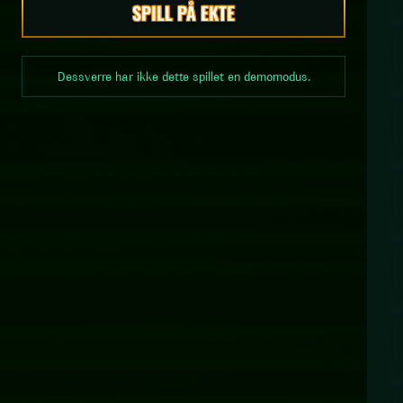
SPILL PÅ EKTE
Dessverre har ikke dette spillet en demomodus.