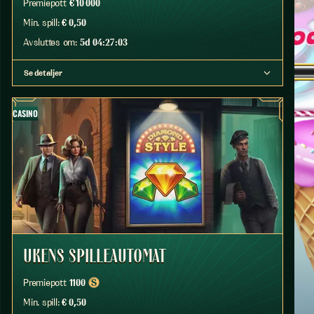
Premiepott
€ 10 000
Min. spill:
€ 0,50
Avsluttes om:
5d 04:27:03
Se detaljer
CASINO
UKENS SPILLEAUTOMAT
Premiepott
1100
Min. spill:
€ 0,50