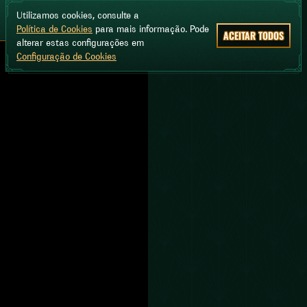
Utilizamos cookies, consulte a
Política de Cookies
para mais informação. Pode
ACEITAR TODOS
alterar estas configurações em
Configuração de Cookies