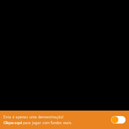
Esta é apenas uma demonstração!
Clique aqui
para jogar com fundos reais.