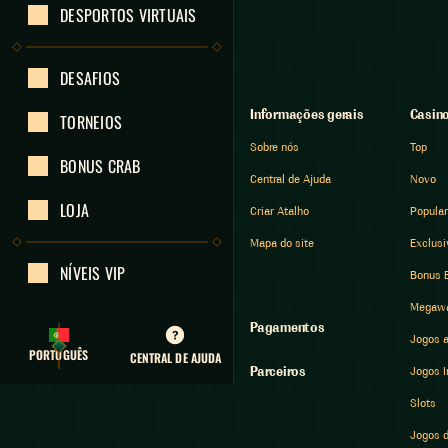
DESPORTOS VIRTUAIS
DESAFIOS
Informações gerais
Casin
TORNEIOS
Sobre nós
Top
BONUS CRAB
Central de Ajuda
Novo
LOJA
Criar Atalho
Popular
Mapa do site
Exclusi
NÍVEIS VIP
Bonus 
Megaw
Pagamentos
Jogos a
PORTUGUÊS
CENTRAL DE AJUDA
Parceiros
Jogos I
Slots
Jogos 