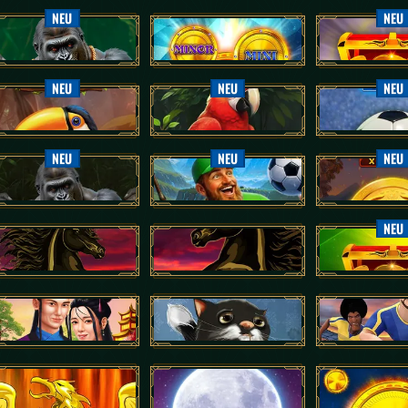
NEU
NEU
NEU
NEU
NEU
NEU
NEU
NEU
NEU