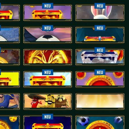
NEU
NEU
NEU
NEU
NEU
NEU
NEU
NEU