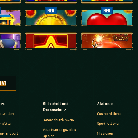
NEU
NEU
HAT
ort
Sicherheit und
Aktionen
Datenschutz
rtwetten
Casino-Aktionen
Datenschutzhinweis
e-Wetten
Sport-Aktionen
Verantwortungsvolles
tueller Sport
Missionen
Spielen