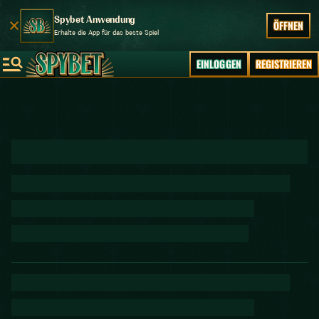
Spybet Anwendung
ÖFFNEN
Erhalte die App für das beste Spiel
EINLOGGEN
REGISTRIEREN