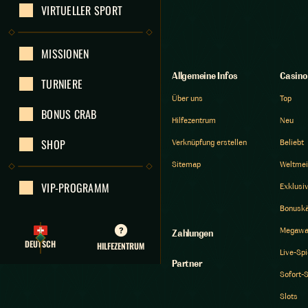
VIRTUELLER SPORT
MISSIONEN
Allgemeine Infos
Casino
TURNIERE
Über uns
Top
BONUS CRAB
Hilfezentrum
Neu
SHOP
Verknüpfung erstellen
Beliebt
Sitemap
Weltmei
VIP-PROGRAMM
Exklusi
Bonusk
Megawa
Zahlungen
DEUTSCH
HILFEZENTRUM
Live-Spi
Partner
Sofort-S
Slots