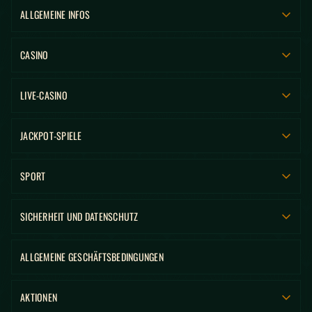
ALLGEMEINE INFOS
CASINO
LIVE-CASINO
JACKPOT-SPIELE
SPORT
SICHERHEIT UND DATENSCHUTZ
ALLGEMEINE GESCHÄFTSBEDINGUNGEN
AKTIONEN