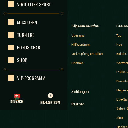
VIRTUELLER SPORT
MISSIONEN
Allgemeine Infos
Casino
TURNIERE
Über uns
Top
Hilfezentrum
Neu
BONUS CRAB
Verknüpfung erstellen
Beliebt
SHOP
Sitemap
Weltmei
Exklusi
VIP-PROGRAMM
Bonusk
Megawa
Zahlungen
Live-Spi
DEUTSCH
HILFEZENTRUM
Partner
Sofort-S
Slots
Tischsp