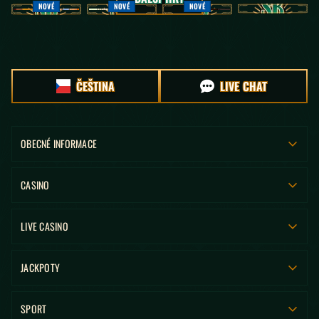
NOVÉ
NOVÉ
NOVÉ
ČEŠTINA
LIVE CHAT
OBECNÉ INFORMACE
CASINO
LIVE CASINO
JACKPOTY
SPORT