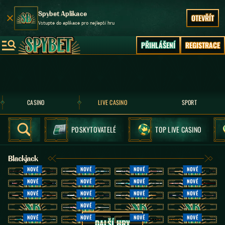
Spybet Aplikace
OTEVŘÍT
Vstupte do aplikace pro nejlepší hru
PŘIHLÁŠENÍ
REGISTRACE
CASINO
LIVE CASINO
SPORT
POSKYTOVATELÉ
TOP LIVE CASINO
Blackjack
NOVÉ
NOVÉ
NOVÉ
NOVÉ
NOVÉ
NOVÉ
NOVÉ
NOVÉ
NOVÉ
NOVÉ
NOVÉ
NOVÉ
NOVÉ
NOVÉ
NOVÉ
NOVÉ
NOVÉ
DALŠÍ HRY