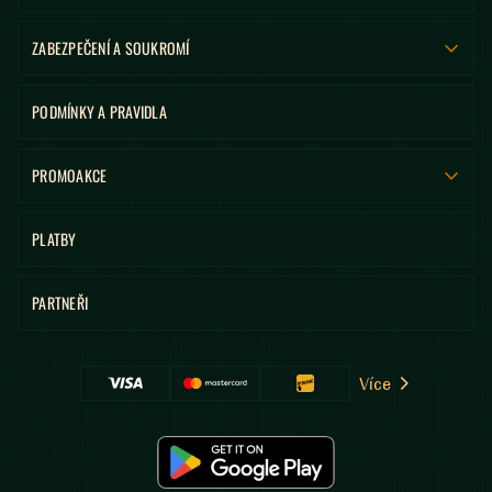
ZABEZPEČENÍ A SOUKROMÍ
PODMÍNKY A PRAVIDLA
PROMOAKCE
PLATBY
PARTNEŘI
Více