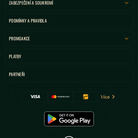
ZABEZPEČENÍ A SOUKROMÍ
PODMÍNKY A PRAVIDLA
PROMOAKCE
PLATBY
PARTNEŘI
Více