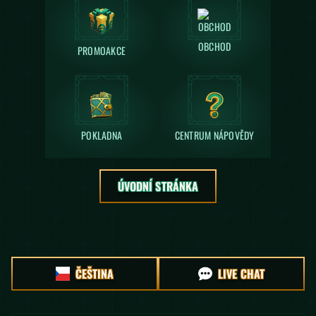
OBCHOD
PROMOAKCE
POKLADNA
CENTRUM NÁPOVĚDY
ÚVODNÍ STRÁNKA
ČEŠTINA
LIVE CHAT