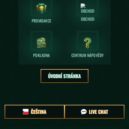
OBCHOD
PROMOAKCE
POKLADNA
CENTRUM NÁPOVĚDY
ÚVODNÍ STRÁNKA
ČEŠTINA
LIVE CHAT