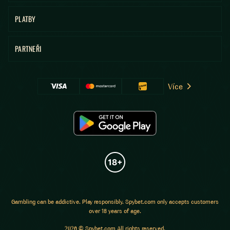
PLATBY
PARTNEŘI
Více
Gambling can be addictive. Play responsibly. Spybet.com only accepts customers
over 18 years of age.
2026 © Spybet.com All rights reserved.