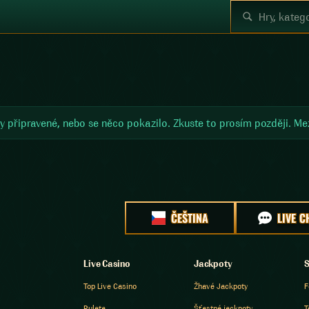
Hry, kateg
y připravené, nebo se něco pokazilo. Zkuste to prosím později. Me
ČEŠTINA
LIVE C
Live Casino
Jackpoty
S
Top Live Casino
Žhavé Jackpoty
F
Ruleta
Šťastné jackpoty
T