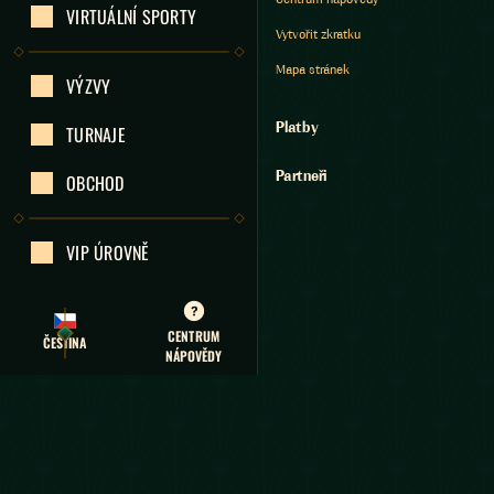
VIRTUÁLNÍ SPORTY
Vytvořit zkratku
Mapa stránek
VÝZVY
Platby
TURNAJE
Partneři
OBCHOD
VIP ÚROVNĚ
CENTRUM
ČEŠTINA
NÁPOVĚDY