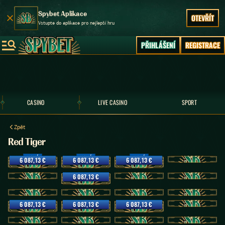
Spybet Aplikace
OTEVŘÍT
Vstupte do aplikace pro nejlepší hru
PŘIHLÁŠENÍ
REGISTRACE
CASINO
LIVE CASINO
SPORT
Zpět
Red Tiger
NOVÉ
NOVÉ
NOVÉ
6 087,13 €
6 087,13 €
6 087,13 €
6 087,13 €
6 087,13 €
6 087,13 €
6 087,13 €