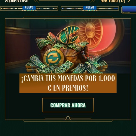
VER TODO (17)
Súper shows
NUEVO
NUEVO
¡CAMBIA TUS MONEDAS POR 1.000
€ EN PREMIOS!
COMPRAR AHORA