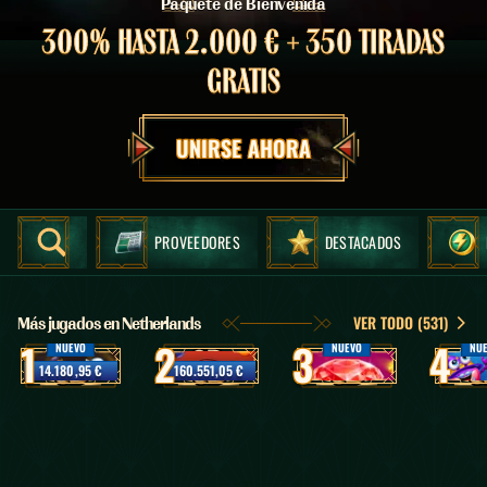
Paquete de Bienvenida
300% HASTA 2.000 € + 350 TIRADAS
GRATIS
UNIRSE AHORA
PROVEEDORES
DESTACADOS
VER TODO (531)
Más jugados en Netherlands
1
2
3
4
NUEVO
NUEVO
NU
14.180,95 €
160.551,05 €