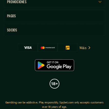
PROMOCIONES
regulada, solo los miembros registrados pueden jugar con dinero real. Pero no te
preocupes, el registro es rápido y sencillo.
Juegos de casino en Spybet:
PAGOS
Tragaperras
Jackpots
SOCIOS
Juegos Instantáneos
Tragaperras Megaways
Slots con Compra de Bonos
Juegos de Mesa
Más
Juegos en Vivo
¡Ponte tu equipo de espía y comienza a explorar Spybet Casino ahora mismo!
Casino en Vivo Spybet: Espionaje en acción
Mientras que algunos jugadores prefieren jugar en solitario, otros disfrutan más de
la compañía, ¡así que quisimos ofrecer un espacio para todos! Nuestro casino en
vivo cuenta con una gran variedad de juegos en directo que ofrecen una experiencia
totalmente inmersiva con crupieres, dealers y anfitriones reales.
Toma asiento en una mesa, juega al poker en vivo, blackjack y otros juegos, o
únete a la diversión de los súper shows en vivo temáticos con bonos y rondas de
bonificación especiales.
Gambling can be addictive. Play responsibly. Spybet.com only accepts customers
over 18 years of age.