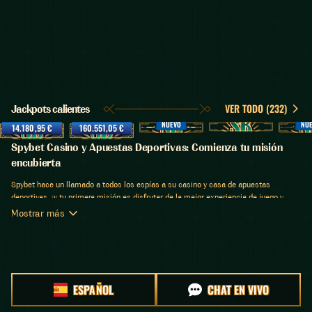
VER TODO (232)
Jackpots calientes
NUEVO
NUEVO
NU
14.180,95 €
160.551,05 €
Spybet Casino y Apuestas Deportivas: Comienza tu misión
encubierta
Spybet hace un llamado a todos los espías a su casino y casa de apuestas
deportivas, ¡y tu primera misión es disfrutar de la mejor experiencia de juego y
apuestas de tu vida! Ofreciendo tanto un apartado de casino como una sección de
Mostrar más
apuestas deportivas, los miembros de Spybet pueden disfrutar lo mejor de ambos
mundos.
Nuestro casino está repleto de cientos de juegos de algunos de los mejores
proveedores del sector. Disfruta de tragaperras, jackpots, juegos instantáneos,
súper shows y mucho más. Y no te preocupes, añadimos nuevos títulos con
ESPAÑOL
CHAT EN VIVO
frecuencia, por lo que siempre habrá algo nuevo para descubrir.