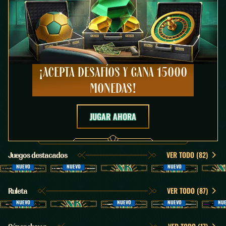
¡ACEPTA DESAFÍOS Y GANA 15000
MONEDAS!
JUGAR AHORA
VER TODO (82)
Juegos destacados
NUEVO
NUEVO
NUEVO
VER TODO (87)
Ruleta
NUEVO
NUEVO
NUEVO
NU