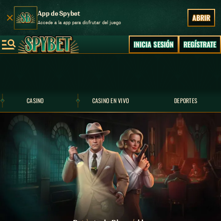
App de Spybet
ABRIR
Accede a la app para disfrutar del juego
INICIA SESIÓN
REGÍSTRATE
CASINO
CASINO EN VIVO
DEPORTES