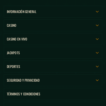
Si lo tuyo son las apuestas deportivas, Spybet cuenta con una sección muy
completa con mercados de todo el mundo. Apuesta en deportes populares, e-
sports, deportes de interior y muchas otras opciones. También ofrecemos apuestas
INFORMACIÓN GENERAL
en vivo, para que puedas apostar en tiempo real mientras disfrutas de la acción.
Spybet ofrece más que simples misiones: los miembros registrados pueden
CASINO
competir en torneos por una parte del bote de premios y completar desafíos para
obtener recompensas. De igual manera, la lealtad tiene premio, ya que los
jugadores pueden ascender en niveles VIP y disfrutar de aún más beneficios.
CASINO EN VIVO
Nuestra web está totalmente optimizada para móviles, así que puedes jugar desde
cualquier dispositivo con conexión a internet. Si necesitas más información,
contacta con nuestro equipo de Atención al Cliente disponible 24/7 a través de chat
JACKPOTS
en vivo o correo electrónico.
Spybet Casino: Empieza tu aventura en el casino online
DEPORTES
Nuestro casino es perfecto para quienes buscan una experiencia de juego sencilla
pero con una gran variedad de opciones. Contamos con dos categorías principales:
SEGURIDAD Y PRIVACIDAD
casino y casino en vivo, ambas con cientos de juegos de los mejores proveedores.
Si quieres jugar a un título específico, usa la barra de búsqueda para acceder
rápidamente.
TÉRMINOS Y CONDICIONES
La mayoría de los juegos cuentan con una versión demo que te permite probarlos
sin apostar dinero real. Esto es ideal para quienes quieren conocer la mecánica o
simplemente jugar gratis. Dado que nuestra plataforma está completamente