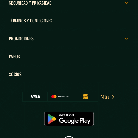
SEGURIDAD Y PRIVACIDAD
TÉRMINOS Y CONDICIONES
PROMOCIONES
PAGOS
SOCIOS
Más