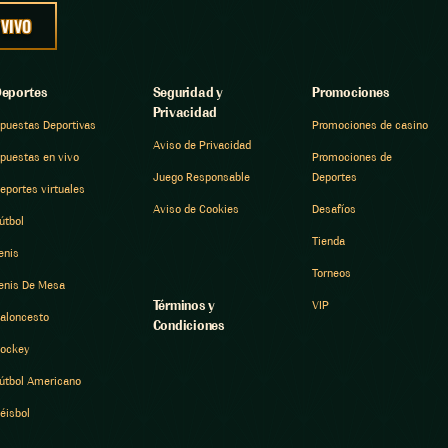
 VIVO
eportes
Seguridad y
Promociones
Privacidad
puestas Deportivas
Promociones de casino
Aviso de Privacidad
puestas en vivo
Promociones de
Juego Responsable
Deportes
eportes virtuales
Aviso de Cookies
Desafíos
útbol
Tienda
enis
Torneos
enis De Mesa
Términos y
VIP
aloncesto
Condiciones
ockey
útbol Americano
éisbol