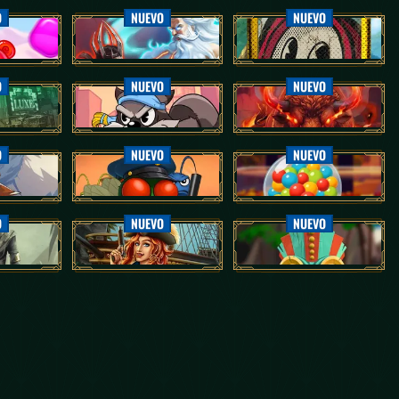
O
NUEVO
NUEVO
O
NUEVO
NUEVO
O
NUEVO
NUEVO
O
NUEVO
NUEVO