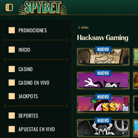
Atrás
PROMOCIONES
Hacksaw Gaming
NUEVO
INICIO
CASINO
NUEVO
CASINO EN VIVO
JACKPOTS
NUEVO
DEPORTES
NUEVO
APUESTAS EN VIVO