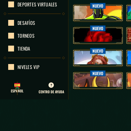
DEPORTES VIRTUALES
NUEVO
DESAFÍOS
NUEVO
TORNEOS
TIENDA
NUEVO
NIVELES VIP
NUEVO
ESPAÑOL
CENTRO DE AYUDA