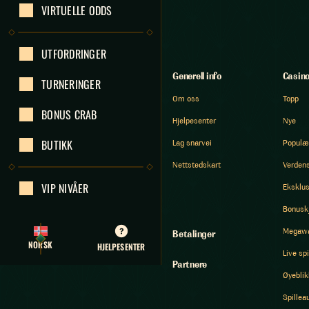
VIRTUELLE ODDS
UTFORDRINGER
Generell info
Casin
TURNERINGER
Om oss
Topp
BONUS CRAB
Hjelpesenter
Nye
BUTIKK
Lag snarvei
Populæ
Nettstedskart
Verden
VIP NIVÅER
Eksklus
Bonusk
Megaw
Betalinger
NORSK
HJELPESENTER
Live spi
Partnere
Øyeblik
Spillea