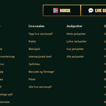
NORSK
LIVE C
o
Live casino
Jackpotter
Topp live casinospill
Hotte jackpotter
O
Rulett
Lykke Jackpotter
L
re
Blackjack
Nye jackpotter
V
smesterskap
Internasjonale bord
Alle jackpotter
F
ive
Spillshow
T
jøp
Baccarat og Terninger
B
ays
Poker
B
ll
Alle live casinospill
I
kelige spill
A
utomater
B