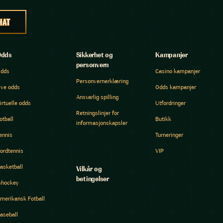
HAT
Odds
Sikkerhet og
Kampanjer
personvern
dds
Casino kampanjer
Personvernerklæring
ive odds
Odds kampanjer
Ansvarlig spilling
irtuelle odds
Utfordringer
Retningslinjer for
otball
Butikk
informasjonskapsler
ennis
Turneringer
ordtennis
VIP
asketball
Vilkår og
betingelser
shockey
merikansk Fotball
aseball