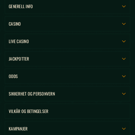
GENERELL INFO
CASINO
LIVE CASINO
JACKPOTTER
ODDS
SIKKERHET OG PERSONVERN
VILKÅR OG BETINGELSER
KAMPANJER