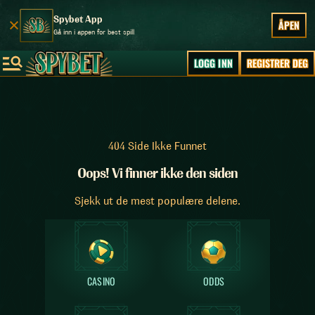
Spybet App
ÅPEN
Gå inn i appen for best spill
LOGG INN
REGISTRER DEG
404 Side Ikke Funnet
Oops! Vi finner ikke den siden
Sjekk ut de mest populære delene.
CASINO
ODDS