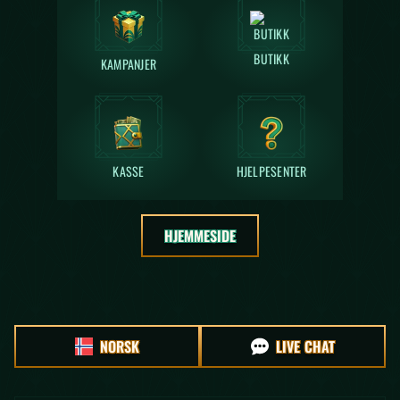
BUTIKK
KAMPANJER
KASSE
HJELPESENTER
HJEMMESIDE
NORSK
LIVE CHAT