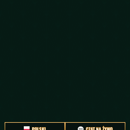
POLSKI
CZAT NA ŻYWO