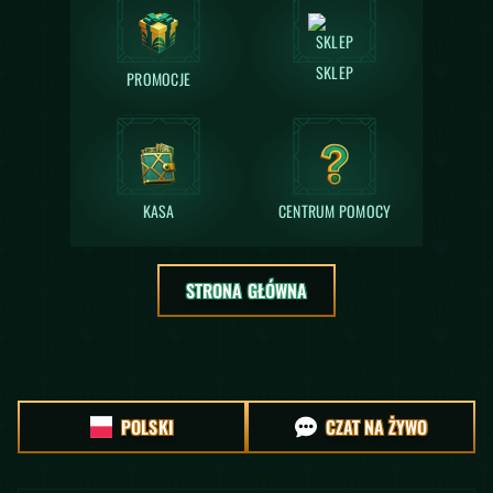
SKLEP
PROMOCJE
KASA
CENTRUM POMOCY
STRONA GŁÓWNA
POLSKI
CZAT NA ŻYWO