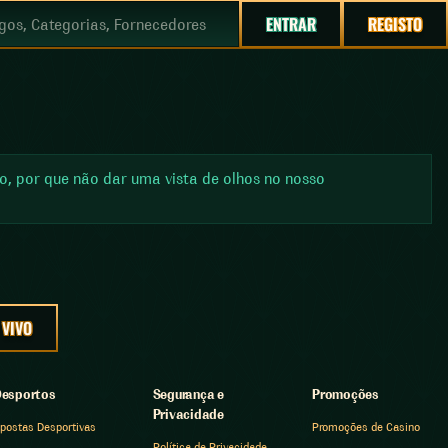
ENTRAR
REGISTO
gos, Categorias, Fornecedores
o, por que não dar uma vista de olhos no nosso
 VIVO
esportos
Segurança e
Promoções
Privacidade
postas Desportivas
Promoções de Casino
Política de Privacidade