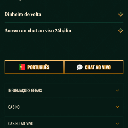
Dinheiro de volta
Acesso ao chat ao vivo 24h/dia
PORTUGUÊS
CHAT AO VIVO
INFORMAÇÕES GERAIS
CASINO
CASINO AO VIVO