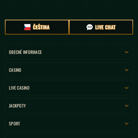
ČEŠTINA
LIVE CHAT
OBECNÉ INFORMACE
CASINO
LIVE CASINO
JACKPOTY
SPORT