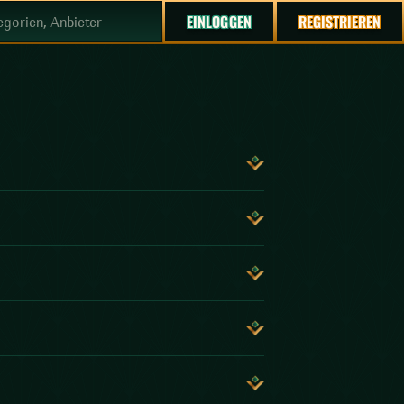
EINLOGGEN
REGISTRIEREN
egorien, Anbieter