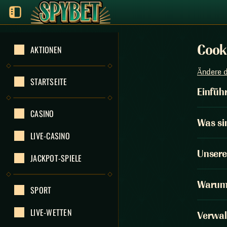
Cook
AKTIONEN
Ändere d
STARTSEITE
Einfüh
CASINO
Was si
LIVE-CASINO
Unsere
JACKPOT-SPIELE
Warum 
SPORT
LIVE-WETTEN
Verwal