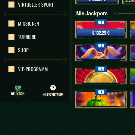
VIRTUELLER SPORT
Alle Jackpots
NEU
MISSIONEN
8.132,25 €
TURNIERE
NEU
SHOP
NEU
VIP-PROGRAMM
NEU
DEUTSCH
HILFEZENTRUM