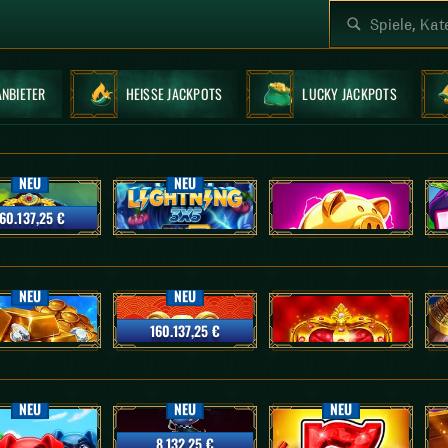
Spiele, Kat
ANBIETER
HEISSE JACKPOTS
LUCKY JACKPOTS
NEU
NEU
160.137,25 €
NEU
NEU
160.137,25 €
NEU
NEU
NEU
8.132,25 €