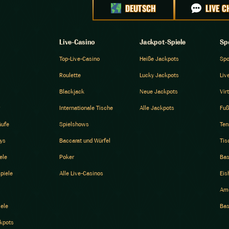
DEUTSCH
LIVE C
Live-Casino
Jackpot-Spiele
Sp
Top-Live-Casino
Heiße Jackpots
Spo
Roulette
Lucky Jackpots
Liv
Blackjack
Neue Jackpots
Vir
v
Internationale Tische
Alle Jackpots
Fuß
äufe
Spielshows
Ten
ys
Baccarat und Würfel
Tis
ele
Poker
Bas
piele
Alle Live-Casinos
Eis
Ame
iele
Bas
ckpots