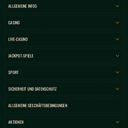
ALLGEMEINE INFOS
CASINO
LIVE-CASINO
JACKPOT-SPIELE
SPORT
SICHERHEIT UND DATENSCHUTZ
ALLGEMEINE GESCHÄFTSBEDINGUNGEN
AKTIONEN