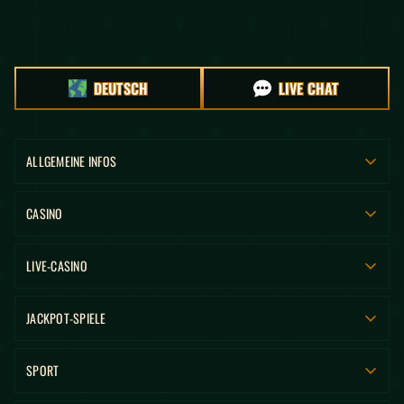
DEUTSCH
LIVE CHAT
ALLGEMEINE INFOS
CASINO
LIVE-CASINO
JACKPOT-SPIELE
SPORT